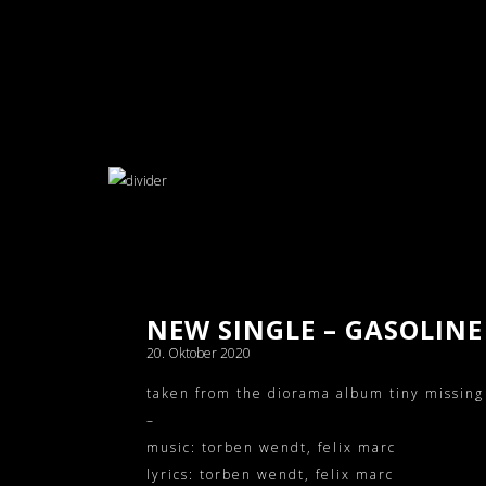
NEW SINGLE – GASOLINE
20. Oktober 2020
taken from the diorama album tiny missing
–
music: torben wendt, felix marc
lyrics: torben wendt, felix marc