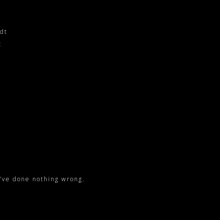
ndt
t
u’ve done nothing wrong.